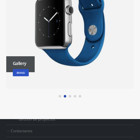
LINKS
Inicio
Gallery
Quienes somos?
BRAND
Servicios
Consultoría de TI
Servicios temporales
Gestión de proyectos
Contactanos