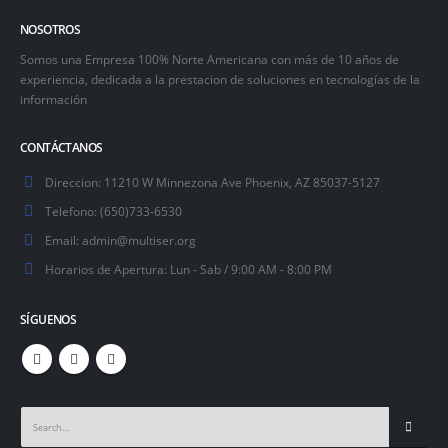
NOSOTROS
Somos una Empresa 100% Norte Americana con más de 10 años de
experiencia, dedicada a la prestacion de soluciones en tecnologías de la
información
CONTÁCTANOS
Direccion:
11210 W Minnezona Ave Phoenix, AZ 85037-5127
Telefono:
(650)733-6530
Email:
admin@multiser.org
Horarios de Apertura:
Lun - Sab / 9:00 AM - 8:00 PM
SÍGUENOS