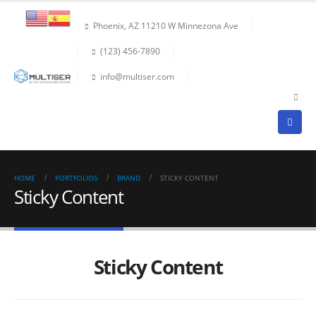
Phoenix, AZ 11210 W Minnezona Ave
(123) 456-7890
info@multiser.com
HOME
PORTFOLIOS
BRAND
STICKY CONTENT
Sticky Content
Sticky Content