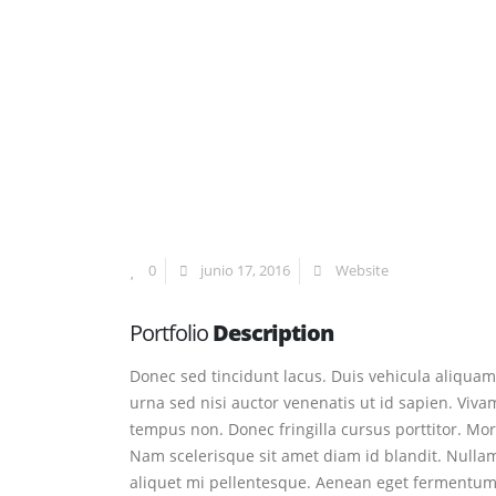
0
junio 17, 2016
Website
Portfolio
Description
Donec sed tincidunt lacus. Duis vehicula aliquam
urna sed nisi auctor venenatis ut id sapien. Viv
tempus non. Donec fringilla cursus porttitor. Mo
Nam scelerisque sit amet diam id blandit. Nullam u
aliquet mi pellentesque. Aenean eget fermentum r