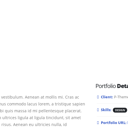
Portfolio
Deta
 vestibulum. Aenean at mollis mi. Cras ac
Client:
P-Theme
amus commodo lacus lorem, a tristique sapien
Skills:
rbi quis massa id mi pellentesque placerat.
DESIGN
ltrices ligula at ligula tincidunt, sit amet
Portfolio URL:
isus. Aenean eu ultricies nulla, id