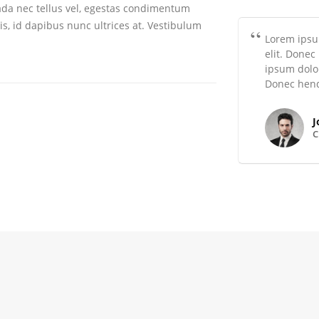
da nec tellus vel, egestas condimentum
s, id dapibus nunc ultrices at. Vestibulum
Lorem ipsum
elit. Donec
ipsum dolor
Donec hendr
J
C
l Width Slider
Carousel
BSITE
WEBSITE