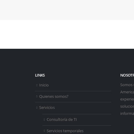
LINKS
NOSOT
Somos 
Inicio
America
Quienes somos?
experie
solucio
Servicios
informa
Consultoría de TI
Servicios temporales