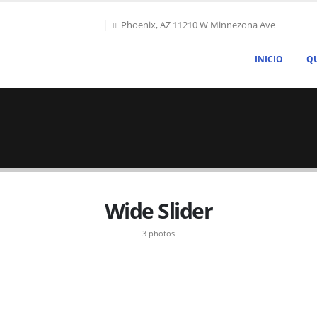
Phoenix, AZ 11210 W Minnezona Ave
INICIO
Q
Wide Slider
3 photos