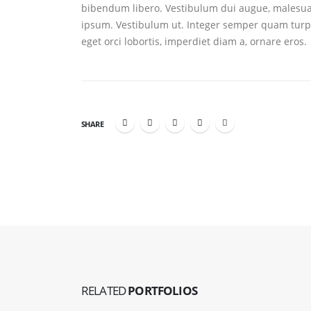
bibendum libero. Vestibulum dui augue, malesua
ipsum. Vestibulum ut. Integer semper quam turpi
eget orci lobortis, imperdiet diam a, ornare eros.
SHARE
Porto Branding
Ful
RELATED
PORTFOLIOS
WEBSITE
WE