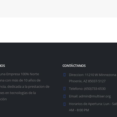
ROS
CONTÁCTANOS
una Empresa 100% Norte
Direccion:
11210 W Minnezona
na con más de 10 años de
Phoenix, AZ 85037-5127
ncia, dedicada a la prestacion de
Telefono:
(650)733-6530
nes en tecnologías de la
Email:
admin@multiser.org
ción
Horarios de Apertura:
Lun - Sab
AM - 8:00 PM