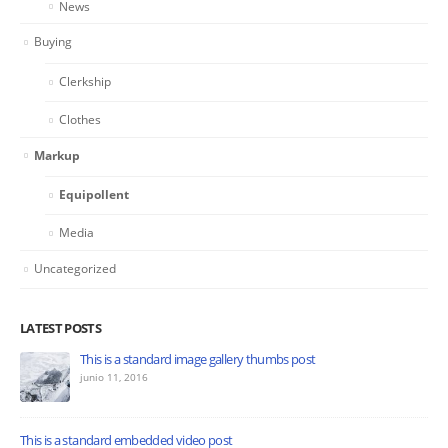
News
Buying
Clerkship
Clothes
Markup
Equipollent
Media
Uncategorized
LATEST POSTS
This is a standard image gallery thumbs post
junio 11, 2016
This is a standard embedded video post