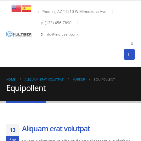
Phoenix, AZ 11210 W Minnezona Ave
(123) 456-7890
info@multiser.com
HOME
ALIQUAM ERAT VOLUTPAT
MARKUP
EQUIPOLLENT
Equipollent
Aliquam erat volutpat
13
Ene
Quisque elementum nibh at dolor pellentesque, a eleifend