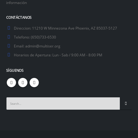
información
CONTÁCTANOS
Direccion:
11210 W Minnezona Ave Phoenix, AZ 85037-5127
Telefono:
(650)733-6530
Email:
admin@multiser.org
Horarios de Apertura:
Lun - Sab / 9:00 AM - 8:00 PM
SÍGUENOS