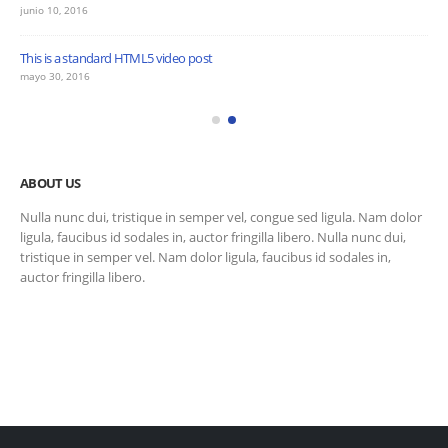
junio 10, 2016
This is a standard HTML5 video post
mayo 30, 2016
ABOUT US
Nulla nunc dui, tristique in semper vel, congue sed ligula. Nam dolor
ligula, faucibus id sodales in, auctor fringilla libero. Nulla nunc dui,
tristique in semper vel. Nam dolor ligula, faucibus id sodales in,
auctor fringilla libero.