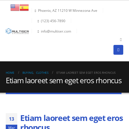
Phoenix, AZ 11210 W Minnezona Ave
(123) 456-7890
info@multiser.com
HOME
BUYING
,
CLOTHES
ETIAM LAOREET SEM EGET EROS RHONCUS
Etiam laoreet sem eget eros rhoncus
Etiam laoreet sem eget eros
13
rhoncus
Mar