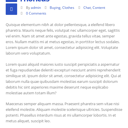
By
admin
Buying
,
Clothes
Chat
,
Content
0 Comments
Quisque elementum nibh at dolor pellentesque, a eleifend libero
pharetra. Mauris neque felis, volutpat nec ullamcorper eget, sagittis
vel enim. Nam sit amet ante egestas, gravida tellus vitae, semper
eros. Nullam mattis mi at metus egestas, in porttitor lectus sodales.
Lorem ipsum dolor sit amet, consectetur adipisicing elit. Voluptate
laborum vero voluptatum.
Lorem quasi aliquid maiores iusto suscipit perspiciatis a aspernatur
et fuga repudiandae deleniti excepturi nesciunt animi reprehenderit
similique sit. ipsum dolor sit amet, consectetur adipisicing elit. Qui at
laborum nulla quae quibusdam molestias earum suscipit dolorum
debitis hic sint asperiores maxime deserunt neque explicabo
molestiae autem totam illum?
Maecenas semper aliquam massa. Praesent pharetra sem vitae nisi
eleifend molestie. Aliquam molestie scelerisque ultricies. Suspendisse
potenti. Phasellus interdum risus at mi ullamcorper lobortis. In et
metus aliquet, suscipit leo.