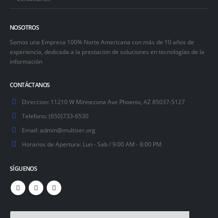
NOSOTROS
Somos una Empresa 100% Norte Americana con más de 10 años de
experiencia, dedicada a la prestacion de soluciones en tecnologías de la
información
CONTÁCTANOS
Direccion:
11210 W Minnezona Ave Phoenix, AZ 85037-5127
Telefono:
(650)733-6530
Email:
admin@multiser.org
Horarios de Apertura:
Lun - Sab / 9:00 AM - 8:00 PM
SÍGUENOS