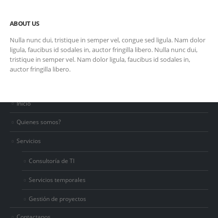
ABOUT US
Nulla nunc dui, tristique in semper vel, congue sed ligula. Nam dolor
ligula, faucibus id sodales in, auctor fringilla libero. Nulla nunc dui,
tristique in semper vel. Nam dolor ligula, faucibus id sodales in,
auctor fringilla libero.
LINKS
Inicio
Quienes somos?
Servicios
Consultoría de TI
Servicios temporales
Gestión de proyectos
Contactanos