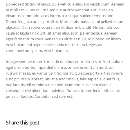
Donec sed tincidunt lacus. Duis vehicula aliquam vestibulum. Aenean
at mollis mi. Cras ac urna sed nisi auctor venenatis ut id sapien.
Vivamus commodo lacus lorem, a tristique sapien tempus non.
Donec fringilla cursus porttitor. Morbi quis massa id mi pellentesque
placerat. Nam scelerisque sit amet diam id blandit. Nullam ultrices
ligula at ligula tincidunt, sit amet aliquet mi pellentesque. Aenean
eget fermentum risus. Aenean eu ultricies nulla, id bibendum libero.
Vestibulum dui augue, malesuada nec tellus vel, egestas
condimentum ipsum. Vestibulum ut.
Integer semper quam turpis, id dapibus nunc ultrices at. Vestibulum
eget orci lobortis, imperdiet diam a, ornare eros. Nam porttitor
rutrum massa, eu varius velit facilisis at. Quisque porta elit et viverra
suscipit. Proin laoreet, nisl et auctor mollis, felis sapien aliquet felis,
nec facilisis tellus enim vitae enim. Nam rhoncus enim diam, a
consequat nisi bibendum pulvinar. Donec aliquam lectus vitae ante
pulvinar facilisis. Curabitur sed sem est.
Share this post